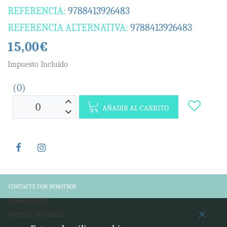
REFERENCIA:
9788413926483
REFERENCIA ALTERNATIVA:
9788413926483
15,00€
Impuesto Incluido
(0)
AÑADIR AL CARRITO
CONTACTE CON NOSOTROS
MAPA DEL SITIO
POLÍTICA DE COOKIES