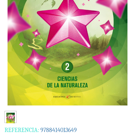
REFERENCIA:
9788414013649