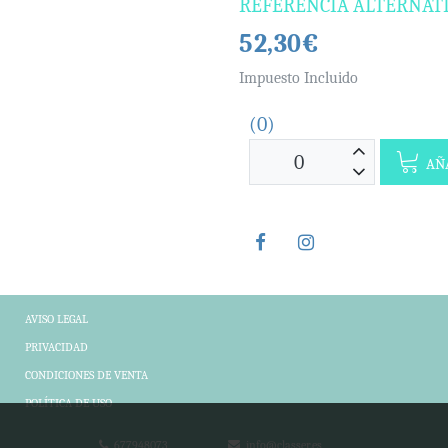
REFERENCIA ALTERNAT
52,30€
Impuesto Incluido
(0)
AÑA
AVISO LEGAL
PRIVACIDAD
CONDICIONES DE VENTA
POLÍTICA DE USO
677948073
info@classer.es