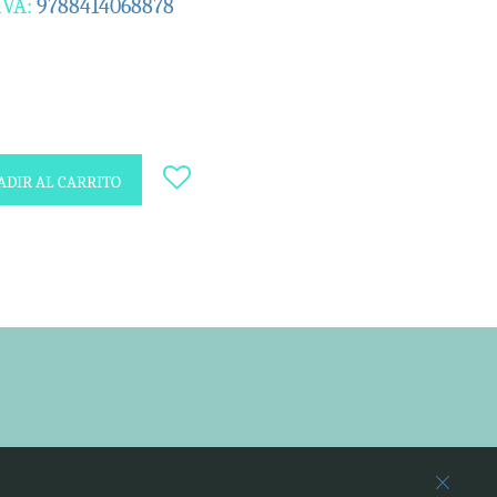
IVA:
9788414068878
DIR AL CARRITO