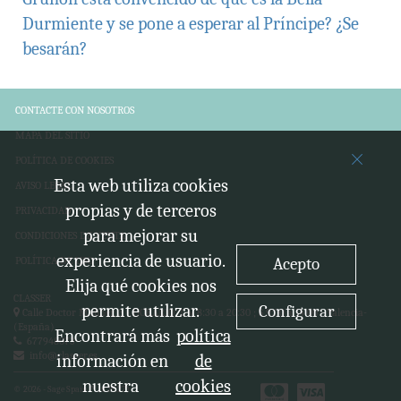
Durmiente y se pone a esperar al Príncipe? ¿Se
besarán?
CONTACTE CON NOSOTROS
MAPA DEL SITIO
POLÍTICA DE COOKIES
Esta web utiliza cookies
AVISO LEGAL
propias y de terceros
PRIVACIDAD
para mejorar su
CONDICIONES DE VENTA
experiencia de usuario.
Acepto
POLÍTICA DE USO
Elija qué cookies nos
CLASSER
permite utilizar.
Configurar
Calle Doctor Moliner, 3 - HORARIO: L-V 8:30 a 20:30 ; S 9:00 a 14:00 -
Valencia-
(España)
Encontrará más
política
677948073
info@classer.es
información en
de
nuestra
cookies
© 2026 - Sage Spain ™ (v.20.27)