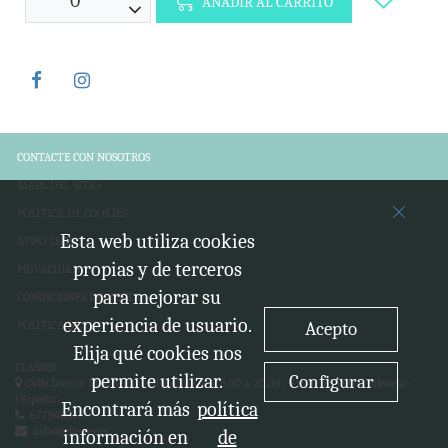
AÑADIR AL CARRITO
CONTACTE CON NOSOTROS
MAPA DEL SITIO
POLÍTICA DE COOKIES
Esta web utiliza cookies
AVISO LEGAL
propias y de terceros
PRIVACIDAD
para mejorar su
CONDICIONES DE VENTA
experiencia de usuario.
Acepto
POLÍTICA DE USO
Elija qué cookies nos
CLASSER
permite utilizar.
Configurar
Calle Doctor Moliner, 3 - HORARIO: L-V 8:30 a 20:30 ; S 9:00 a 14:00 -
Valencia-
(España)
Encontrará más
política
677948073
info@classer.es
información en
de