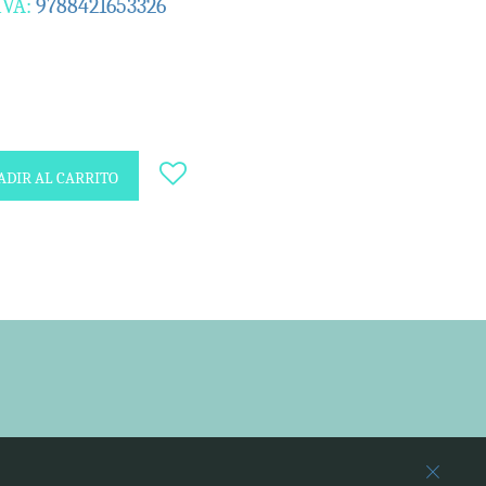
IVA:
9788421653326
DIR AL CARRITO