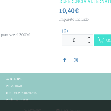
REFERENCIA ALTERNAT
10,40€
Impuesto Incluido
(0)
e para ver el ZOOM
AÑA
AVISO LEGAL
PRIVACIDAD
CONDICIONES DE VENTA
POLÍTICA DE USO
677948073
info@classer.es