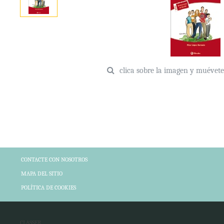
clica sobre la imagen y muévet
CONTACTE CON NOSOTROS
MAPA DEL SITIO
POLÍTICA DE COOKIES
CLASSER