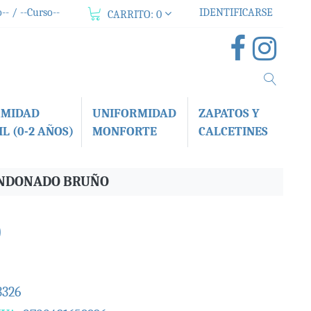
-- / --Curso--
IDENTIFICARSE
CARRITO:
0
RMIDAD
UNIFORMIDAD
ZAPATOS Y
L (0-2 AÑOS)
MONFORTE
CALCETINES
BANDONADO BRUÑO
O
3326