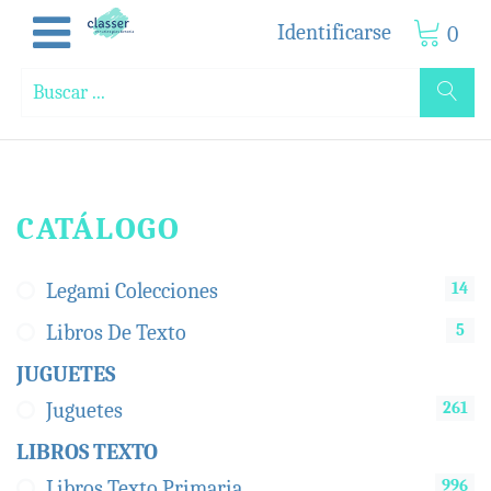
Identificarse
0
CATÁLOGO
14
Legami Colecciones
5
Libros De Texto
JUGUETES
261
Juguetes
LIBROS TEXTO
996
Libros Texto Primaria