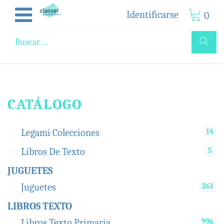
Identificarse
0
CATÁLOGO
14
Legami Colecciones
5
Libros De Texto
JUGUETES
261
Juguetes
LIBROS TEXTO
996
Libros Texto Primaria