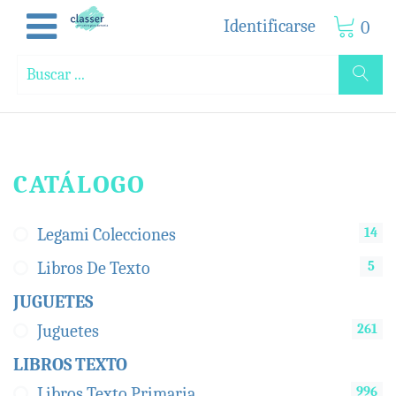
Identificarse
0
CATÁLOGO
14
Legami Colecciones
5
Libros De Texto
JUGUETES
261
Juguetes
LIBROS TEXTO
996
Libros Texto Primaria