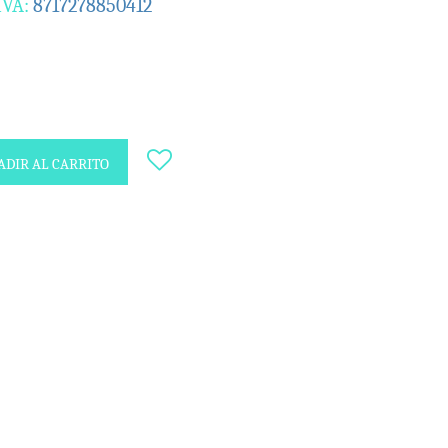
IVA:
8717278850412
DIR AL CARRITO