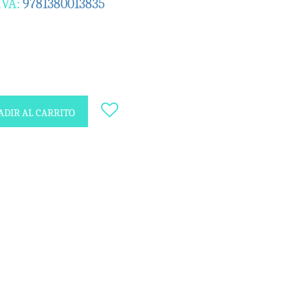
IVA:
9781380013835
DIR AL CARRITO