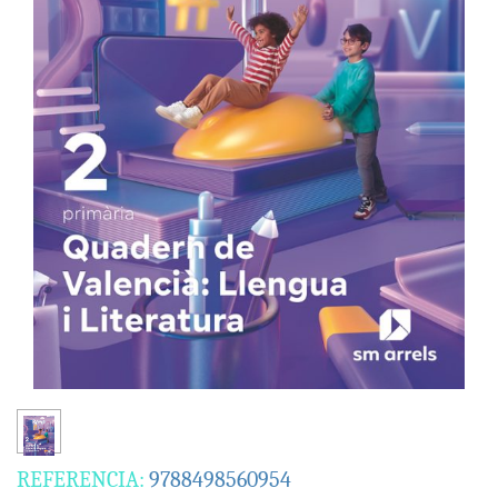
REFERENCIA:
9788498560954