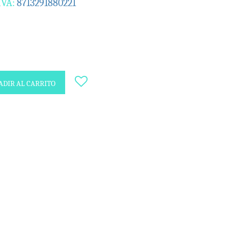
IVA:
8713291880221
DIR AL CARRITO