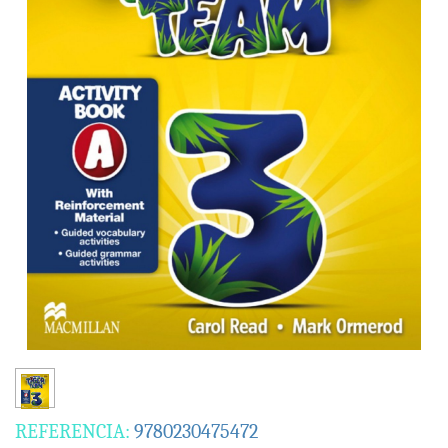
REFERENCIA:
9780230475472