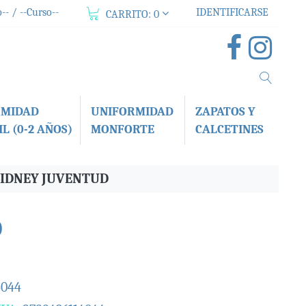
-- / --Curso--
IDENTIFICARSE
CARRITO:
0
RMIDAD
UNIFORMIDAD
ZAPATOS Y
L (0-2 AÑOS)
MONFORTE
CALCETINES
 SIDNEY JUVENTUD
D
4044