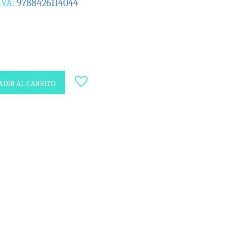
IVA:
9788426114044
DIR AL CARRITO