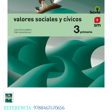
REFERENCIA:
9788467570656