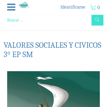
Identificarse
0
VALORES SOCIALES Y CIVICOS
3º EP SM