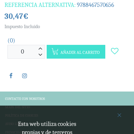
REFERENCIA ALTERNATIVA:
9788467570656
30,47€
Impuesto Incluido
(0)
AÑADIR AL CARRITO
CONTACTE CON NOSOTROS
MAPA DEL SITIO
POLÍTICA DE COOKIES
Esta web utiliza cookies
AVISO LEGAL
propias y de terceros
PRIVACIDAD