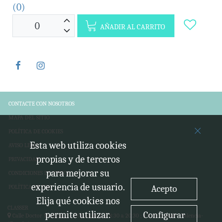
(0)
AÑADIR AL CARRITO
CONTACTE CON NOSOTROS
MAPA DEL SITIO
POLÍTICA DE COOKIES
Esta web utiliza cookies
AVISO LEGAL
propias y de terceros
PRIVACIDAD
para mejorar su
CONDICIONES DE VENTA
experiencia de usuario.
Acepto
POLÍTICA DE USO
Elija qué cookies nos
CLASSER
permite utilizar.
Configurar
Calle Doctor Moliner, 3 - HORARIO: L-V 8:30 a 20:30 ; S 9:00 a 14:00 -
Valencia-